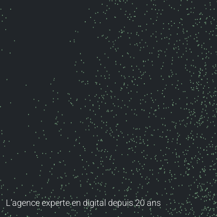
L’agence experte en digital depuis 20 ans
Des solutions qui